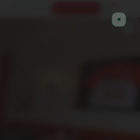
us
Infos utiles
03 26 09 96 26
✖