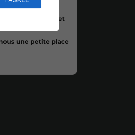
I AGREE
e, avec le sourire et
-nous une petite place