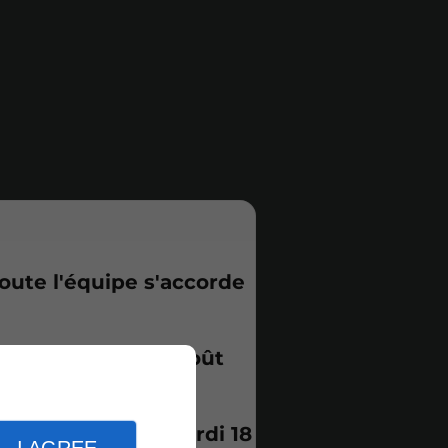
oute l'équipe s'accorde
ortes
jusqu'au 19 août
one à partir du mardi 18